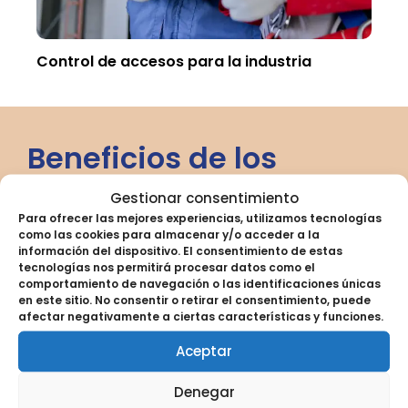
Control de accesos para la industria
Beneficios de los
sistemas de control de
Gestionar consentimiento
Para ofrecer las mejores experiencias, utilizamos tecnologías
como las cookies para almacenar y/o acceder a la
acceso
información del dispositivo. El consentimiento de estas
tecnologías nos permitirá procesar datos como el
comportamiento de navegación o las identificaciones únicas
Nuestras soluciones de control de accesos
en este sitio. No consentir o retirar el consentimiento, puede
aportan valor no solo desde el punto de vista de
afectar negativamente a ciertas características y funciones.
la seguridad, sino también en términos de
Aceptar
eficiencia y comodidad. Te permitirán gestionar
entradas y salidas de manera controlada y
Denegar
automatizada, adaptándose a las