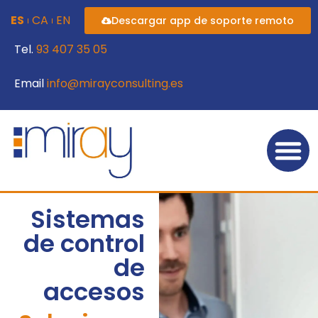
ES
CA
EN
Descargar app de soporte remoto
Tel.
93 407 35 05
Email
info@mirayconsulting.es
Sistemas
de control
de
accesos