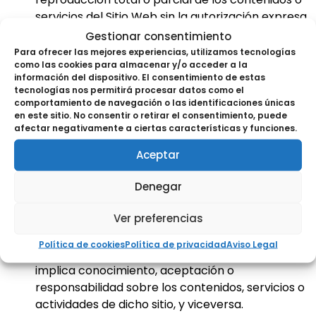
servicios del Sitio Web sin la autorización expresa
del Titular.
Gestionar consentimiento
Prohibición de manifestaciones falsas: No se
Para ofrecer las mejores experiencias, utilizamos tecnologías
como las cookies para almacenar y/o acceder a la
permite difundir información falsa, inexacta o
información del dispositivo. El consentimiento de estas
incorrecta sobre el Sitio Web, sus contenidos o
tecnologías nos permitirá procesar datos como el
servicios.
comportamiento de navegación o las identificaciones únicas
en este sitio. No consentir o retirar el consentimiento, puede
Propiedad intelectual: Salvo el establecimiento
afectar negativamente a ciertas características y funciones.
del hipervínculo, el sitio web desde el que se
realice el enlace no podrá reproducir, distribuir,
Aceptar
modificar o explotar ningún contenido protegido
por propiedad intelectual del Titular sin su
Denegar
consentimiento expreso.
Ver preferencias
No creación de relaciones: La existencia del
hipervínculo no genera relación alguna entre el
Política de cookies
Política de privacidad
Aviso Legal
Titular y el propietario del sitio web de origen, ni
implica conocimiento, aceptación o
responsabilidad sobre los contenidos, servicios o
actividades de dicho sitio, y viceversa.