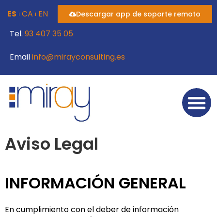
contenido
ES
CA
EN
Descargar app de soporte remoto
Tel.
93 407 35 05
Email
info@mirayconsulting.es
Aviso Legal
INFORMACIÓN GENERAL
En cumplimiento con el deber de información