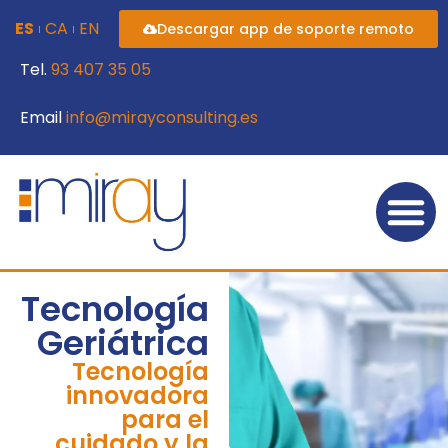
contenido
ES
CA
EN
Descargar app de soporte remoto
Tel.
93 407 35 05
Email
info@mirayconsulting.es
Tecnología
Geriátrica
Tecnología
innovadora
para el
cuidado y la