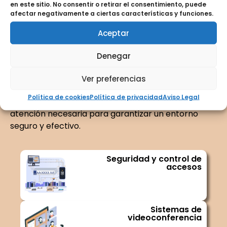
soluciones de
en este sitio. No consentir o retirar el consentimiento, puede
afectar negativamente a ciertas características y funciones.
tecnología geriátrica
Aceptar
Además de nuestras soluciones de tecnología
Denegar
geriátrica, ofrecemos servicios complementarios
como la instalación, mantenimiento y soporte
Ver preferencias
técnico. Nuestro equipo se asegura de que cada
Política de cookies
Política de privacidad
Aviso Legal
dispositivo funcione correctamente, brindando la
atención necesaria para garantizar un entorno
seguro y efectivo.
Seguridad y control de
accesos
Sistemas de
videoconferencia