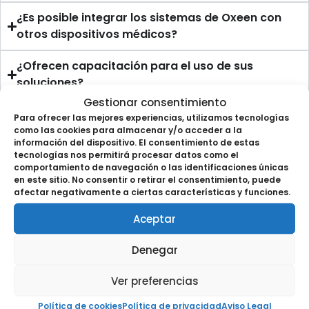
¿Es posible integrar los sistemas de Oxeen con
otros dispositivos médicos?
¿Ofrecen capacitación para el uso de sus
soluciones?
Gestionar consentimiento
Para ofrecer las mejores experiencias, utilizamos tecnologías
como las cookies para almacenar y/o acceder a la
información del dispositivo. El consentimiento de estas
tecnologías nos permitirá procesar datos como el
Transforme la atención
comportamiento de navegación o las identificaciones únicas
en este sitio. No consentir o retirar el consentimiento, puede
afectar negativamente a ciertas características y funciones.
sanitaria con Oxeen
Aceptar
¿Está listo para llevar la gestión de su centro de
salud al siguiente nivel? Con Oxeen, puede
Denegar
confiar en tecnología avanzada que garantiza un
cuidado excepcional y una gestión eficiente.
Ver preferencias
Póngase en contacto con nosotros
y
Política de cookies
Política de privacidad
Aviso Legal