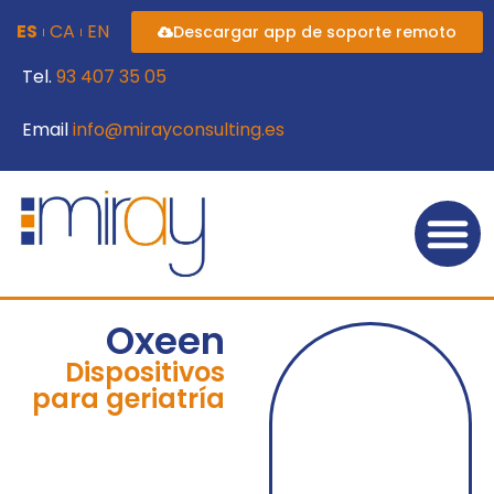
contenido
ES
CA
EN
Descargar app de soporte remoto
Tel.
93 407 35 05
Email
info@mirayconsulting.es
Oxeen
Dispositivos
para geriatría