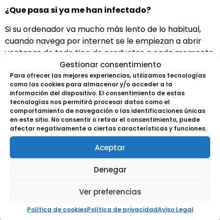
¿Que pasa si ya me han infectado?
Si su ordenador va mucho más lento de lo habitual,
cuando navega por internet se le empiezan a abrir
ventanas de todo tipo de productos a cada momento,
etc…, me temo que su ordenador estará infectado por
Gestionar consentimiento
algún tipo de Malware. En este caso, la solución suele
Para ofrecer las mejores experiencias, utilizamos tecnologías
como las cookies para almacenar y/o acceder a la
ser intentar averiguar cual es el programa que nos ha
información del dispositivo. El consentimiento de estas
infectado y buscar en Google cual es la solución para
tecnologías nos permitirá procesar datos como el
este tipo de malware (por ejemplo, si nos ha
comportamiento de navegación o las identificaciones únicas
en este sitio. No consentir o retirar el consentimiento, puede
cambiado la página de inicio del navegador, buscar en
afectar negativamente a ciertas características y funciones.
Google la página que nos ha puesto). En cualquier
caso, no suelen ser fáciles de eliminar, y por ello lo
Aceptar
más recomendable es que contacte con algún
Denegar
profesional para que revise y limpie su ordenador.
En Miray Consulting, además de reparar este tipo de
Ver preferencias
problemas ofrecemos un servicio de mantenimiento
Política de cookies
Política de privacidad
Aviso Legal
informático para empresas que permite mantener