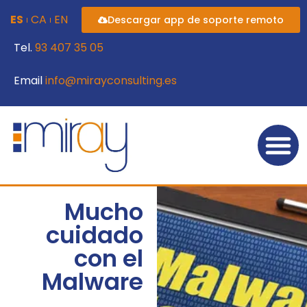
ES
CA
EN
Descargar app de soporte remoto
Tel.
93 407 35 05
Email
info@mirayconsulting.es
Mucho
cuidado
con el
Malware