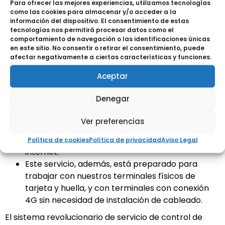
Para ofrecer las mejores experiencias, utilizamos tecnologías
Este sistema incluye además:
como las cookies para almacenar y/o acceder a la
información del dispositivo. El consentimiento de estas
tecnologías nos permitirá procesar datos como el
Diseño responsivo el cual se adapta a cualquier
comportamiento de navegación o las identificaciones únicas
dispositivo automáticamente y no precisa la
en este sitio. No consentir o retirar el consentimiento, puede
instalación de ningún software.
afectar negativamente a ciertas características y funciones.
Panel de control muy visual, intuitivo y fácil de
Aceptar
utilizar desde cualquier dispositivo y ubicación.
Sitio web de marcajes personalizado y de fácil
Denegar
acceso.
Los marcajes pueden realizarse desde cualquier
Ver preferencias
dispositivo electrónico (móvil, PC o tablet) solo
es necesario que el usuario tenga conexión a
Política de cookies
Política de privacidad
Aviso Legal
internet.
Este servicio, además, está preparado para
trabajar con nuestros terminales físicos de
tarjeta y huella, y con terminales con conexión
4G sin necesidad de instalación de cableado.
El sistema revolucionario de servicio de control de