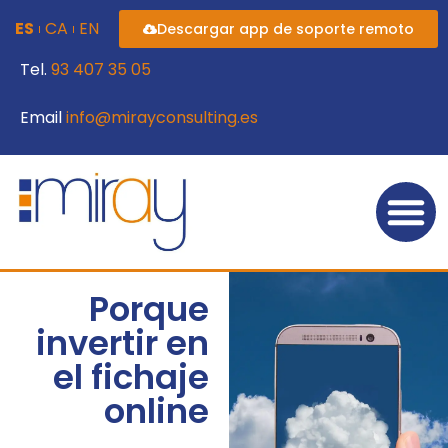
ES
CA
EN
Descargar app de soporte remoto
Tel.
93 407 35 05
Email
info@mirayconsulting.es
Porque
invertir en
el fichaje
online