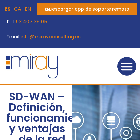
ES
CA
EN
Descargar app de soporte remoto
Tel.
93 407 35 05
Email
info@mirayconsulting.es
SD-WAN –
Definición,
funcionamiento
y ventajas
de la red