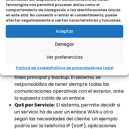
VENTAJAS DE SD-WAN VS
tecnologías nos permitirá procesar datos como el
comportamiento de navegación o las identificaciones únicas
WAN TRADICIONAL
en este sitio. No consentir o retirar el consentimiento, puede
afectar negativamente a ciertas características y funciones.
Aceptar
La tecnología SD-WAN ofrece muchas ventajas sobre
la tecnología WAN tradicional, pero además, debido a
Denegar
que se trata de una tecnología muy nueva, el número
de ventajas va a seguir aumentando de forma
Ver preferencias
exponencial conforme vaya madurando.
Política de cookies
Política de privacidad
Aviso Legal
Alta Disponibilidad:
Se cambia el concepto de
línea principal y backup. El sistema, se
responsabiliza de tener siempre todas las
comunicaciones operativas con el exterior, ante
la supuesta caída de un enlace
QoS por Servicio:
El sistema, permite decidir si
un servicio ha de usar un enlace WAN u otro
según las necesidades del cliente.
Un ejemplo
podría ser la telefonía IP (VoIP), aplicaciones