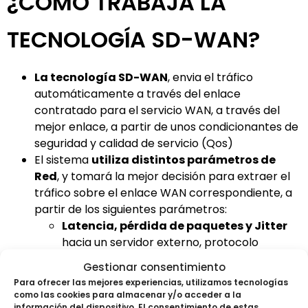
¿CÓMO TRABAJA LA
TECNOLOGÍA SD-WAN?
La tecnología SD-WAN
, envia el tráfico
automáticamente a través del enlace
contratado para el servicio WAN, a través del
mejor enlace, a partir de unos condicionantes de
seguridad y calidad de servicio (Qos)
El sistema
utiliza distintos parámetros de
Red
, y tomará la mejor decisión para extraer el
tráfico sobre el enlace WAN correspondiente, a
partir de los siguientes parámetros:
Latencia, pérdida de paquetes y Jitter
hacia un servidor externo, protocolo
% de uso de enlace
, número de sesiones
Gestionar consentimiento
por enlace
Para ofrecer las mejores experiencias, utilizamos tecnologías
como las cookies para almacenar y/o acceder a la
información del dispositivo. El consentimiento de estas