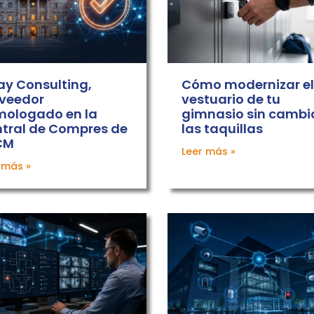
ay Consulting,
Cómo modernizar el
veedor
vestuario de tu
ologado en la
gimnasio sin cambi
tral de Compres de
las taquillas
CM
Leer más »
 más »