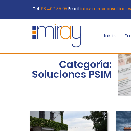
Tel.
93 407 35 05
|
Email
info@mirayconsulting.es
Inicio
Em
Categoría:
Soluciones PSIM