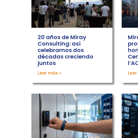
20 años de Miray
Mir
Consulting: así
pro
celebramos dos
hom
décadas creciendo
Cen
juntos
l’A
Leer más »
Leer