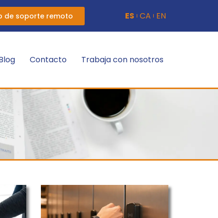
ES
CA
EN
p de soporte remoto
Blog
Contacto
Trabaja con nosotros