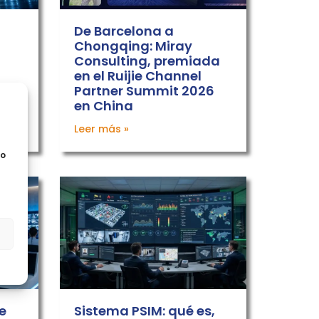
De Barcelona a
Chongqing: Miray
Consulting, premiada
en el Ruijie Channel
Partner Summit 2026
en China
Leer más »
mo
s
e
Sistema PSIM: qué es,