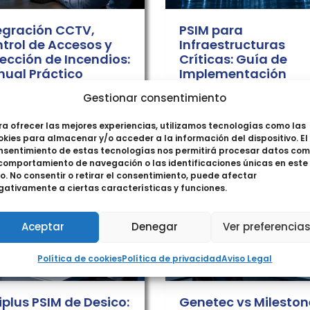
egración CCTV,
PSIM para
trol de Accesos y
Infraestructuras
ección de Incendios:
Críticas: Guía de
ual Práctico
Implementación
 más »
Leer más »
Gestionar consentimiento
ra ofrecer las mejores experiencias, utilizamos tecnologías como las
okies para almacenar y/o acceder a la información del dispositivo. El
nsentimiento de estas tecnologías nos permitirá procesar datos co
 comportamiento de navegación o las identificaciones únicas en este
io. No consentir o retirar el consentimiento, puede afectar
gativamente a ciertas características y funciones.
Aceptar
Denegar
Ver preferencia
Política de cookies
Política de privacidad
Aviso Legal
iplus PSIM de Desico:
Genetec vs Mileston