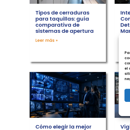
Tipos de cerraduras
Int
para taquillas: guía
Con
comparativa de
Det
sistemas de apertura
Man
Leer más »
Leer
Pa
co
co
el
sit
ne
Cómo elegir la mejor
Vig