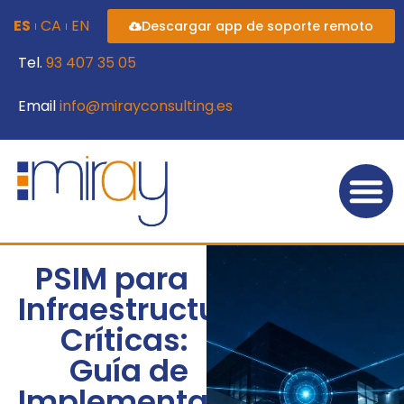
ES
CA
EN
Descargar app de soporte remoto
Tel.
93 407 35 05
Email
info@mirayconsulting.es
PSIM para
Infraestructuras
Críticas:
Guía de
Implementación