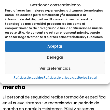
comunicación. Se validan todos los puntos de
Gestionar consentimiento
integración con pruebas extremo a extremo antes de
Para ofrecer las mejores experiencias, utilizamos tecnologías
como las cookies para almacenar y/o acceder a la
pasar a la siguiente fase.
información del dispositivo. El consentimiento de estas
Fase 5: Configuración de SOPs y
tecnologías nos permitirá procesar datos como el
comportamiento de navegación o las identificaciones únicas
dashboard operativo
en este sitio. No consentir o retirar el consentimiento, puede
afectar negativamente a ciertas características y funciones.
Se programan las reglas de correlación y los
Aceptar
procedimientos de respuesta automatizados. Se
diseña el panel de operaciones adaptado al flujo de
Denegar
trabajo real del equipo de seguridad: lo que no se usa
en el día a día no sirve de nada aunque sea
Ver preferencias
técnicamente correcto.
Política de cookies
Política de privacidad
Aviso Legal
Fase 6: Formación y puesta en
marcha
El personal de seguridad recibe formación específica
en el nuevo sistema. Se recomienda un periodo de
marcha en paralelo —sistemas PSIM y sistemas