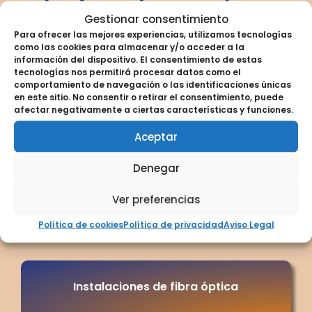
relacionados con la
Gestionar consentimiento
Para ofrecer las mejores experiencias, utilizamos tecnologías
instalación de
como las cookies para almacenar y/o acceder a la
información del dispositivo. El consentimiento de estas
tecnologías nos permitirá procesar datos como el
cableado estructurado
comportamiento de navegación o las identificaciones únicas
en este sitio. No consentir o retirar el consentimiento, puede
Además de la
instalación de cableado
afectar negativamente a ciertas características y funciones.
estructurado
, ofrecemos otros productos y
Aceptar
servicios complementarios que pueden
potenciar la infraestructura de red de tu
Denegar
empresa, como
Instalación de Fibra Óptica
,
Soluciones para Data Center
y
Instalaciones
Ver preferencias
WiFi
. Estos servicios garantizan una conectividad
Política de cookies
Política de privacidad
Aviso Legal
completa y optimizada para tu organización.
Instalaciones de fibra óptica