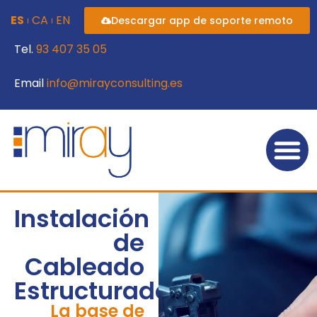
ES
CA
EN
Descargar app de soporte remoto
Tel.
93 407 35 05
Email
info@mirayconsulting.es
Instalación
de
Cableado
Estructurado
La base de