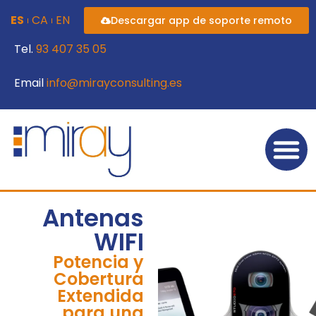
ES
CA
EN
Descargar app de soporte remoto
Tel.
93 407 35 05
Email
info@mirayconsulting.es
Antenas
WIFI
Potencia y
Cobertura
Extendida
para una