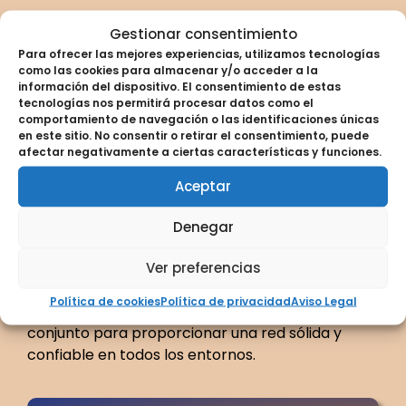
Gestionar consentimiento
Otros Servicios
Para ofrecer las mejores experiencias, utilizamos tecnologías
como las cookies para almacenar y/o acceder a la
Relacionados con los
información del dispositivo. El consentimiento de estas
tecnologías nos permitirá procesar datos como el
comportamiento de navegación o las identificaciones únicas
dispositivos WIFI
en este sitio. No consentir o retirar el consentimiento, puede
afectar negativamente a ciertas características y funciones.
Explora también nuestras soluciones
Aceptar
complementarias para mejorar la eficiencia de
tu red, como
Antenas Wifi
para extender la
Denegar
cobertura,
Switches de Red
y
Switches de
Fibra Óptica
para una conectividad sólida, y
Ver preferencias
Soluciones de Radioenlace
para conexiones
Política de cookies
Política de privacidad
Aviso Legal
en sitios remotos. Estas soluciones funcionan en
conjunto para proporcionar una red sólida y
confiable en todos los entornos.